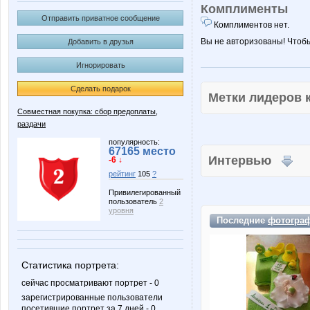
Комплименты
Отправить приватное сообщение
Комплиментов нет.
Вы не авторизованы! Чтоб
Добавить в друзья
Игнорировать
Сделать подарок
Метки лидеров
Совместная покупка: сбор предоплаты,
раздачи
популярность:
67165 место
Интервью
-6 ↓
рейтинг
105
?
Привилегированный
пользователь
2
уровня
Последние
фотогра
Статистика портрета:
сейчас просматривают портрет - 0
зарегистрированные пользователи
посетившие портрет за 7 дней - 0