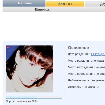
Основное
Блог
( 0 )
Др
Шпионаж
Основное
Дата рождения :
4 Октября
Место рождения : не указа
Место нахождения : не ука
Место проживания : не ука
Любимые места : не указа
Интересы : не указаны
Портрет заполнен на 56 %